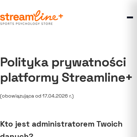
Przejdź
Przejdź
do
do
nawigacji
treści
Polityka prywatności
platformy Streamline+
(obowiązująca od 17.04.2026 r.)
Kto jest administratorem Twoich
danych?