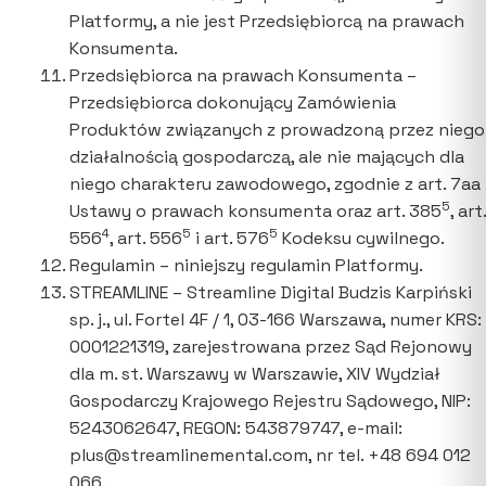
Platformy, a nie jest Przedsiębiorcą na prawach
Konsumenta.
Przedsiębiorca na prawach Konsumenta –
Przedsiębiorca dokonujący Zamówienia
Produktów związanych z prowadzoną przez niego
działalnością gospodarczą, ale nie mających dla
niego charakteru zawodowego, zgodnie z art. 7aa
5
Ustawy o prawach konsumenta oraz art. 385
, art.
4
5
5
556
, art. 556
i art. 576
Kodeksu cywilnego.
Regulamin – niniejszy regulamin Platformy.
STREAMLINE – Streamline Digital Budzis Karpiński
sp. j., ul. Fortel 4F / 1, 03-166 Warszawa, numer KRS:
0001221319, zarejestrowana przez Sąd Rejonowy
dla m. st. Warszawy w Warszawie, XIV Wydział
Gospodarczy Krajowego Rejestru Sądowego, NIP:
5243062647, REGON: 543879747, e-mail:
plus@streamlinemental.com, nr tel. +48 694 012
066.