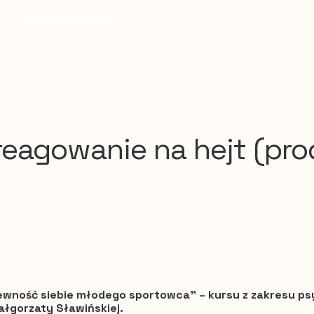
Dodaj do koszyka
 reagowanie na hejt (pr
pewność siebie młodego sportowca” – kursu z zakresu ps
łgorzaty Sławińskiej.