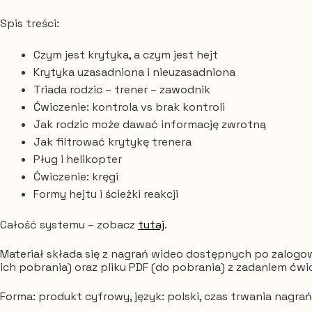
na
Spis treści:
hejt
(produkt
Czym jest krytyka, a czym jest hejt
cyfrowy)
Krytyka uzasadniona i nieuzasadniona
Triada rodzic – trener – zawodnik
Ćwiczenie: kontrola vs brak kontroli
Jak rodzic może dawać informację zwrotną
Jak filtrować krytykę trenera
Pług i helikopter
Ćwiczenie: kręgi
Formy hejtu i ścieżki reakcji
Całość systemu – zobacz
tutaj
.
Materiał składa się z nagrań wideo dostępnych po zalogo
ich pobrania) oraz pliku PDF (do pobrania) z zadaniem ćw
Forma: produkt cyfrowy, język: polski, czas trwania nagrań