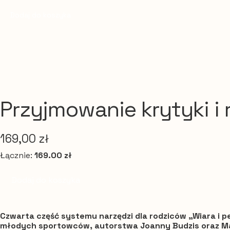
Dodaj do koszyka
Przyjmowanie krytyki i
169,00
zł
Łącznie:
169.00 zł
ilość
Dodaj do koszyka
Przyjmowanie
krytyki
i
Czwarta część systemu narzędzi dla rodziców „Wiara i 
młodych sportowców, autorstwa Joanny Budzis oraz Ma
reagowanie