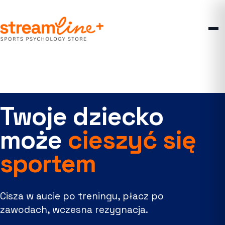
Przejdź
Przejdź
do
do
nawigacji
treści
Twoje dziecko
może
cieszyć się
sportem
Cisza w aucie po treningu, płacz po
zawodach, wczesna rezygnacja.