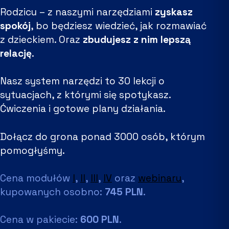
Rodzicu – z naszymi narzędziami
zyskasz
spokój
, bo będziesz wiedzieć, jak rozmawiać
z dzieckiem. Oraz
zbudujesz z nim lepszą
relację
.
Nasz system narzędzi to 30 lekcji o
sytuacjach, z którymi się spotykasz.
Ćwiczenia i gotowe plany działania.
Dołącz do grona ponad 3000 osób, którym
pomogłyśmy.
Cena modułów
I
,
II
,
III
,
IV
oraz
webinaru
,
kupowanych osobno:
745 PLN
.
Cena w pakiecie:
600 PLN
.