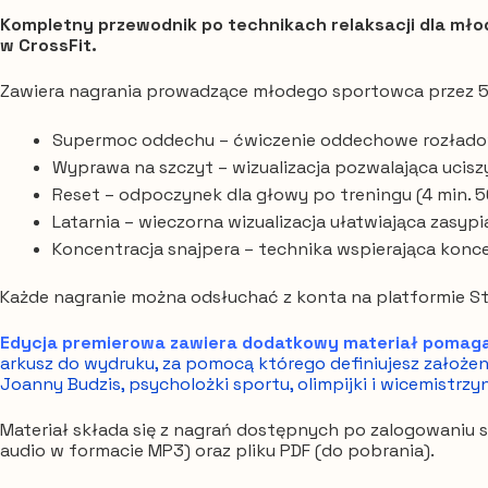
młodego
Kompletny przewodnik po technikach relaksacji dla młod
w CrossFit.
sportowca
–
Zawiera nagrania prowadzące młodego sportowca przez 5 
edycja
premierowa
Supermoc oddechu – ćwiczenie oddechowe rozładowuj
(produkt
Wyprawa na szczyt – wizualizacja pozwalająca uciszy
cyfrowy)
Reset – odpoczynek dla głowy po treningu (4 min. 5
Latarnia – wieczorna wizualizacja ułatwiająca zasypia
Koncentracja snajpera – technika wspierająca koncen
Każde nagranie można odsłuchać z konta na platformie S
Edycja premierowa zawiera dodatkowy materiał pomagaj
arkusz do wydruku, za pomocą którego definiujesz założ
Joanny Budzis, psycholożki sportu, olimpijki i wicemistrzy
Materiał składa się z nagrań dostępnych po zalogowaniu 
audio w formacie MP3) oraz pliku PDF (do pobrania).