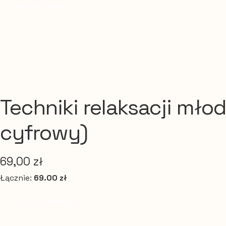
Dodaj do koszyka
Techniki relaksacji mł
cyfrowy)
69,00
zł
Łącznie:
69.00 zł
ilość
Dodaj do koszyka
Techniki
relaksacji