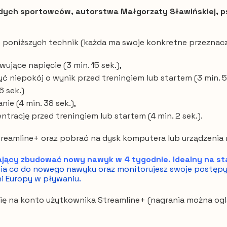
ych sportowców, autorstwa Małgorzaty Sławińskiej, psyc
poniższych technik (każda ma swoje konkretne przeznacze
ące napięcie (3 min. 15 sek.),
ć niepokój o wynik przed treningiem lub startem (3 min. 57
6 sek.)
nie (4 min. 38 sek.),
trację przed treningiem lub startem (4 min. 2 sek.).
treamline+ oraz pobrać na dysk komputera lub urządzenia
ący zbudować nowy nawyk w 4 tygodnie. Idealny na sta
enia co do nowego nawyku oraz monitorujesz swoje postęp
ni Europy w pływaniu.
się na konto użytkownika Streamline+ (nagrania można ogl