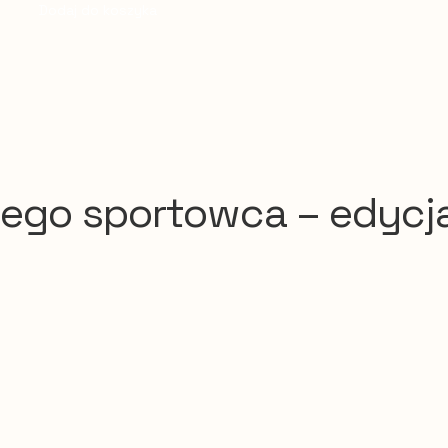
Dodaj do koszyka
odego sportowca – edycj